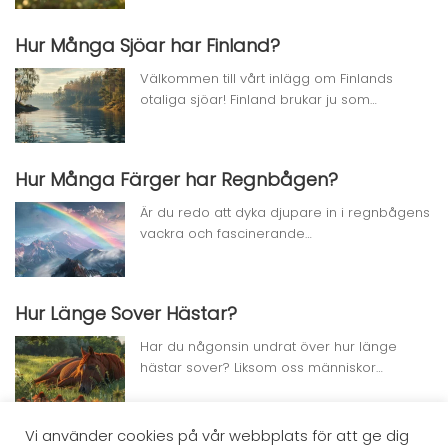
Hur Många Sjöar har Finland?
Välkommen till vårt inlägg om Finlands
otaliga sjöar! Finland brukar ju som…
Hur Många Färger har Regnbågen?
Är du redo att dyka djupare in i regnbågens
vackra och fascinerande…
Hur Länge Sover Hästar?
Har du någonsin undrat över hur länge
hästar sover? Liksom oss människor…
Vi använder cookies på vår webbplats för att ge dig
Hur Länge Lever Trollsländor?