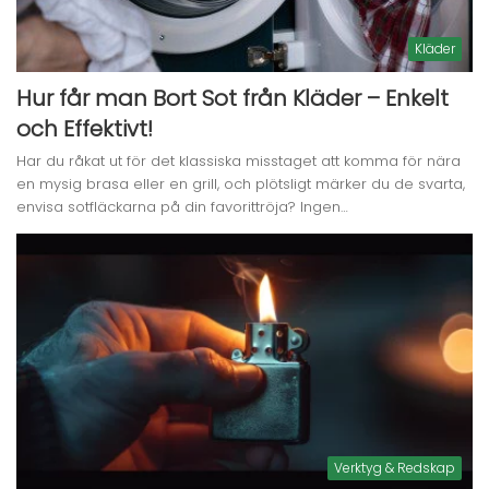
Kläder
Hur får man Bort Sot från Kläder – Enkelt
och Effektivt!
Har du råkat ut för det klassiska misstaget att komma för nära
en mysig brasa eller en grill, och plötsligt märker du de svarta,
envisa sotfläckarna på din favorittröja? Ingen…
Verktyg & Redskap