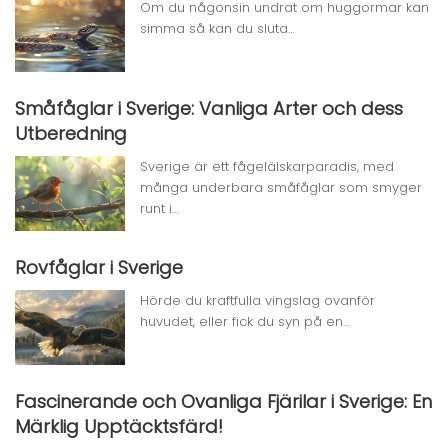
Om du någonsin undrat om huggormar kan
simma så kan du sluta…
Småfåglar i Sverige: Vanliga Arter och dess
Utberedning
Sverige är ett fågelälskarparadis, med
många underbara småfåglar som smyger
runt i…
Rovfåglar i Sverige
Hörde du kraftfulla vingslag ovanför
huvudet, eller fick du syn på en…
Fascinerande och Ovanliga Fjärilar i Sverige: En
Märklig Upptäcktsfärd!