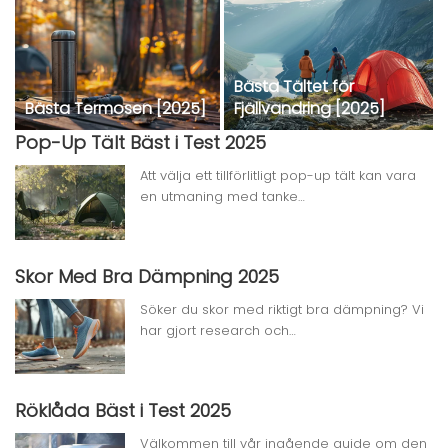
Bästa Tältet för
Bästa Termosen [2025]
Fjällvandring [2025]
Pop-Up Tält Bäst i Test 2025
Att välja ett tillförlitligt pop-up tält kan vara
en utmaning med tanke…
Skor Med Bra Dämpning 2025
Söker du skor med riktigt bra dämpning? Vi
har gjort research och…
Röklåda Bäst i Test 2025
Välkommen till vår ingående guide om den