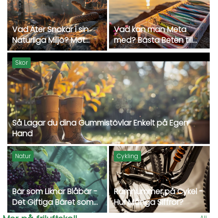
Vad Äter Snokar i sin
Vad kan man Meta
Naturliga Miljö? Möt
med? Bästa Beten till
Sveriges Största Orm
Metfiske!
Skor
Så Lagar du dina Gummistövlar Enkelt på Egen
Hand
Natur
Cykling
Bär som Liknar Blåbär -
Ramnummer på Cykel -
Det Giftiga Bäret som
Hur Många Siffror?
Ser ut som Blåbär
All