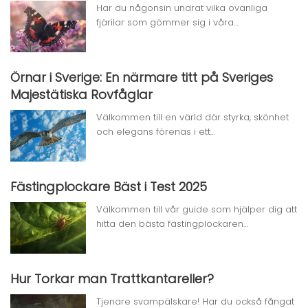
Har du någonsin undrat vilka ovanliga
fjärilar som gömmer sig i våra…
Örnar i Sverige: En närmare titt på Sveriges
Majestätiska Rovfåglar
Välkommen till en värld där styrka, skönhet
och elegans förenas i ett…
Fästingplockare Bäst i Test 2025
Välkommen till vår guide som hjälper dig att
hitta den bästa fästingplockaren…
Hur Torkar man Trattkantareller?
Tjenare svampälskare! Har du också fångat