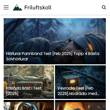
Menu
S
fo
Hörlurar Pannband Test [Feb 2025] Topp 4 Bästa
Sovhörlurar
Krislåda Bäst i Test
Vevradio Test [Feb
[2025]
2025] Nödradio med
Solceller Bäst i Test