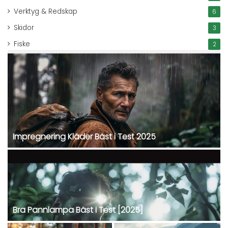
Verktyg & Redskap
6
Skidor
3
Fiske
2
Impregnering Kläder Bäst i Test 2025
Bra Pannlampa Bäst i Test [2025]