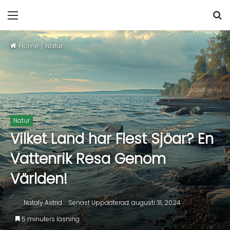
Home
/
Natur
Natur
Vilket Land har Flest Sjöar? En
Vattenrik Resa Genom
Världen!
Nataly Astrid
Senast Uppdaterad: augusti 31, 2024
5 minuters läsning