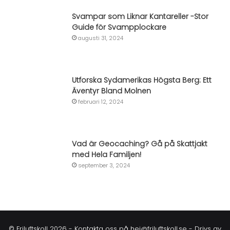
Svampar som Liknar Kantareller -Stor
Guide för Svampplockare
augusti 31, 2024
Utforska Sydamerikas Högsta Berg: Ett
Äventyr Bland Molnen
februari 12, 2024
Vad är Geocaching? Gå på Skattjakt
med Hela Familjen!
september 3, 2024
© Friluftskoll 2026 - Kontakta oss på
hej@friluftskoll.se
- Drivs av