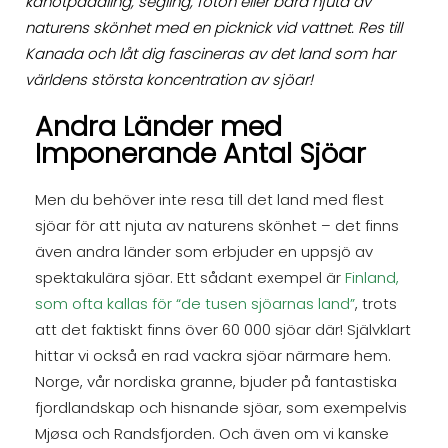
kanotpaddling, segling, foton eller bara njuta av
naturens skönhet med en picknick vid vattnet. Res till
Kanada och låt dig fascineras av det land som har
världens största koncentration av sjöar!
Andra Länder med
Imponerande Antal Sjöar
Men du behöver inte resa till det land med flest
sjöar för att njuta av naturens skönhet – det finns
även andra länder som erbjuder en uppsjö av
spektakulära sjöar. Ett sådant exempel är
Finland,
som ofta kallas för “de tusen sjöarnas land”
, trots
att det faktiskt finns över 60 000 sjöar där! Självklart
hittar vi också en rad vackra sjöar närmare hem.
Norge, vår nordiska granne, bjuder på fantastiska
fjordlandskap och hisnande sjöar, som exempelvis
Mjøsa och Randsfjorden. Och även om vi kanske