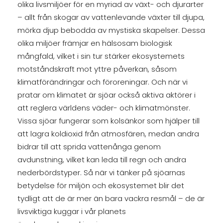
olika livsmiljöer för en myriad av växt- och djurarter
– allt från skogar av vattenlevande växter till djupa,
mörka djup bebodda av mystiska skapelser. Dessa
olika miljöer främjar en hälsosam biologisk
mångfald, vilket i sin tur stärker ekosystemets
motståndskraft mot yttre påverkan, såsom
klimatförändringar och föroreningar. Och när vi
pratar om klimatet är sjöar också aktiva aktörer i
att reglera världens väder- och klimatmönster.
Vissa sjöar fungerar som kolsänkor som hjälper till
att lagra koldioxid från atmosfären, medan andra
bidrar till att sprida vattenånga genom
avdunstning, vilket kan leda till regn och andra
nederbördstyper. Så när vi tänker på sjöarnas
betydelse för miljön och ekosystemet blir det
tydligt att de är mer än bara vackra resmål – de är
livsviktiga kuggar i vår planets