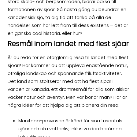
stora sköld- och bergsområden, bidrar också till
formationen av sjöar. Så nästa gång du beundrar en
kanadensisk sjö, ta dig tid att tänka på alla de
händelser som har lett fram till dess existens – det är
en ganska cool historia, eller hur?
Resmål inom landet med flest sjöar
Är du redo för en oförglömlig resa till landet med flest
sjöar? Här kommer du att uppleva enastående natur,
otroliga landskap och spännande friluftsaktiviteter.
Det land som stoltserar med att ha flest sjöar i
världen är Kanada, ett drömresmål för alla som älskar
vacker natur och äventyr. Men var börjar man? Här är
några idéer för att hjälpa dig att planera din resa:
Manitoba-provinsen är känd för sina tusentals
sjöar och rika vattenliv, inklusive den berömda
Lake Winnipeg.