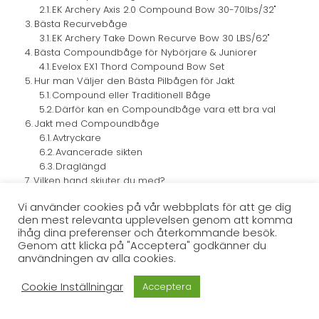
EK Archery Axis 2.0 Compound Bow 30-70lbs/32"
Bästa Recurvebåge
EK Archery Take Down Recurve Bow 30 LBS/62"
Bästa Compoundbåge för Nybörjare & Juniorer
Evelox EX1 Thord Compound Bow Set
Hur man Väljer den Bästa Pilbågen för Jakt
Compound eller Traditionell Båge
Därför kan en Compoundbåge vara ett bra val
Jakt med Compoundbåge
Avtryckare
Avancerade sikten
Draglängd
Vilken hand skjuter du med?
Friluftskoll har samarbeten med oilka annonsprogram och får
Vi använder cookies på vår webbplats för att ge dig
provision via affiliate-länkar.
den mest relevanta upplevelsen genom att komma
ihåg dina preferenser och återkommande besök.
Anmäl dig till vårt nyhetsbrev!
Genom att klicka på "Acceptera" godkänner du
användningen av alla cookies.
Ta del av exklusiva erbjudanden, heta
recensioner, guider med mer.
Cookie Inställningar
Acceptera
E-