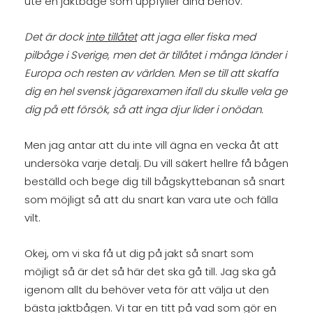
ute en jaktbåge som uppfyller dina behov.
Det är dock
inte tillåtet
att jaga eller fiska med
pilbåge i Sverige, men det är tillåtet i många länder i
Europa och resten av världen. Men se till att skaffa
dig en hel svensk jägarexamen ifall du skulle vela ge
dig på ett försök, så att inga djur lider i onödan.
Men jag antar att du inte vill ägna en vecka åt att
undersöka varje detalj. Du vill säkert hellre få bågen
beställd och bege dig till bågskyttebanan så snart
som möjligt så att du snart kan vara ute och fälla
vilt.
Okej, om vi ska få ut dig på jakt så snart som
möjligt så är det så här det ska gå till. Jag ska gå
igenom allt du behöver veta för att välja ut den
bästa jaktbågen. Vi tar en titt på vad som gör en