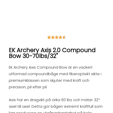





EK Archery Axis 2.0 Compound
Bow 30-70lbs/32"
EK Archery Axis Compound Bow är en vackert
utformad compoundbåge med fiberoptiskt sikte i
premiumklassen som skjuter med kraft och
precision, pil efter pil.
Axis har en dragvikt på cirka 60 lbs och mäter 32″
axel till axel. Detta gör bågen extremt kraftfull som
kan producera en utgångshastighet på hela