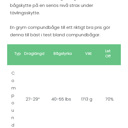
bågskytte på en seriös nivå strax under
tävlingsskytte.
En grym compundbåge till ett riktigt bra pris gör
denna till bäst i test bland compundbågar.
Let
Typ
Draglängd
Bågstyrka
Vikt
Off
C
o
m
p
27-29″
40-55 lbs
1713 g
70%
o
u
n
d