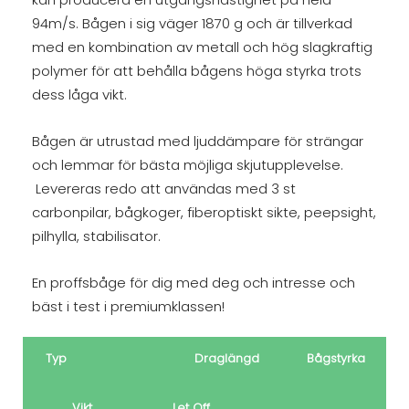
94m/s. Bågen i sig väger 1870 g och är tillverkad
med en kombination av metall och hög slagkraftig
polymer för att behålla bågens höga styrka trots
dess låga vikt.
Bågen är utrustad med ljuddämpare för strängar
och lemmar för bästa möjliga skjutupplevelse.
Levereras redo att användas med 3 st
carbonpilar, bågkoger, fiberoptiskt sikte, peepsight,
pilhylla, stabilisator.
En proffsbåge för dig med deg och intresse och
bäst i test i premiumklassen!
Typ
Draglängd
Bågstyrka
Vikt
Let Off