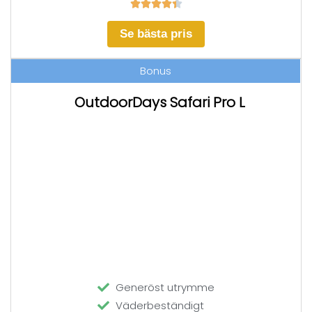





Se bästa pris
Bonus
OutdoorDays Safari Pro L
Generöst utrymme
Väderbeständigt