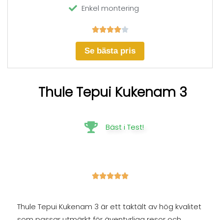
Enkel montering





Se bästa pris
Thule Tepui Kukenam 3
Bäst i Test!





Thule Tepui Kukenam 3 är ett taktält av hög kvalitet
som passar utmärkt för äventyrliga resor och