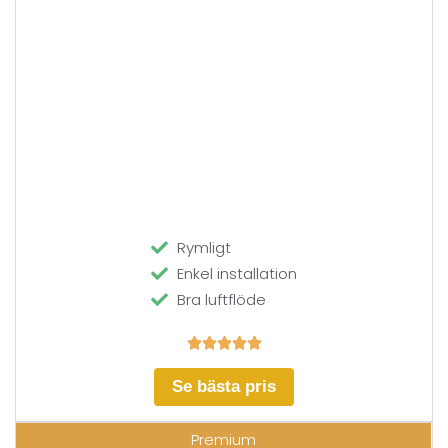
Rymligt
Enkel installation
Bra luftflöde





Se bästa pris
Premium