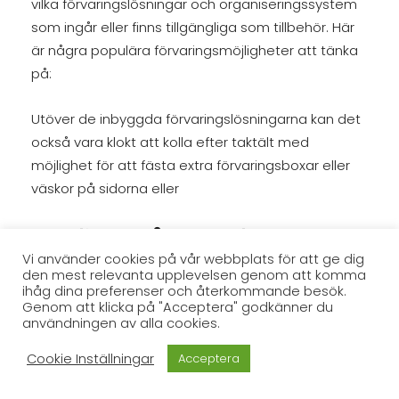
vilka förvaringslösningar och organiseringssystem
som ingår eller finns tillgängliga som tillbehör. Här
är några populära förvaringsmöjligheter att tänka
på:
Utöver de inbyggda förvaringslösningarna kan det
också vara klokt att kolla efter taktält med
möjlighet för att fästa extra förvaringsboxar eller
väskor på sidorna eller
Vanliga Frågor och Svar
Vi använder cookies på vår webbplats för att ge dig
den mest relevanta upplevelsen genom att komma
ihåg dina preferenser och återkommande besök.
Vilka bilar kan ha taktält?
Genom att klicka på "Acceptera" godkänner du
användningen av alla cookies.
Vad kostar ett taktält?
Cookie Inställningar
Acceptera
Hur fungerar taktält?