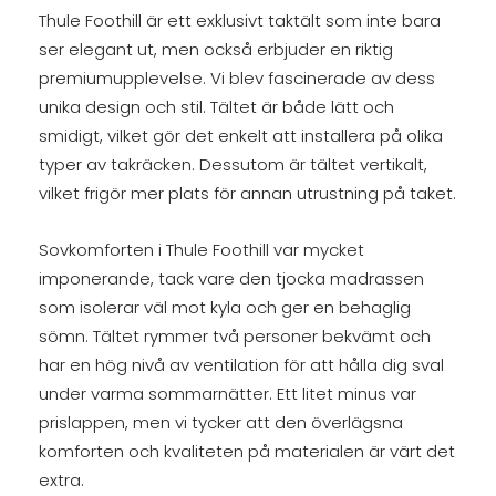
Thule Foothill är ett exklusivt taktält som inte bara
ser elegant ut, men också erbjuder en riktig
premiumupplevelse. Vi blev fascinerade av dess
unika design och stil. Tältet är både lätt och
smidigt, vilket gör det enkelt att installera på olika
typer av takräcken. Dessutom är tältet vertikalt,
vilket frigör mer plats för annan utrustning på taket.
Sovkomforten i Thule Foothill var mycket
imponerande, tack vare den tjocka madrassen
som isolerar väl mot kyla och ger en behaglig
sömn. Tältet rymmer två personer bekvämt och
har en hög nivå av ventilation för att hålla dig sval
under varma sommarnätter. Ett litet minus var
prislappen, men vi tycker att den överlägsna
komforten och kvaliteten på materialen är värt det
extra.