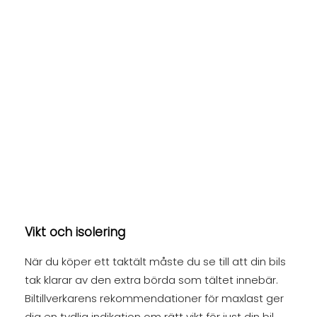
Vikt och isolering
När du köper ett taktält måste du se till att din bils
tak klarar av den extra börda som tältet innebär.
Biltillverkarens rekommendationer för maxlast ger
dig en tydlig indikation om rätt vikt för just din bil.