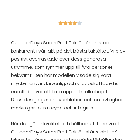





OutdoorDays Safari Pro L Taktält är en stark
konkurrent i vår jakt på det bästa taktältet. Vi blev
positivt överraskade över dess generösa
utrymme, som rymmer upp till fyra personer
bekvämt. Den här modellen visade sig vara
mycket användarvänlig, och vi uppskattade hur
enkelt det var att fälla upp och fälla ihop tältet.
Dess design ger bra ventilation och en avtagbar
markis ger extra skydd och integritet.
När det gäller kvalitet och hållbarhet, fann vi att
OutdoorDays Safari Pro L Taktält står stabilt på
bilens tak, även under tuffare väderförhållanden.