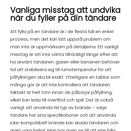
Vanliga misstag att undvika
när du fyller på din tändare
Att fylla på en tändare är i de flesta fall en enkel
process, men det kan lätt uppstå problem om
man inte är uppmärksam på detaljerna. Ett vanligt
misstag är att inte vänta tillräckligt länge efter att
ha använt tändaren; gasen eller bensinen behöver
tid att stabilisera sig till rumstemperatur för att
påfyllningen ska bli exakt. Ytterligare en tabbe som
många gör är att inte kontrollera att tändaren
faktiskt är helt tom innan de påbörjar påfyllning,
vilket kan leda till överflöd och spill. Det är också
vanligt att använda fel typ av bränsle – varje
tändare har sina specifikationer och att använda
icke-kompatibelt bränsle kan skada tändaren och
även vara farligt. Man bör även se till att inte fylla