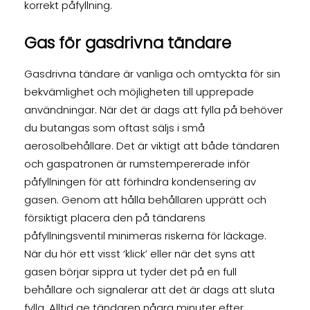
korrekt påfyllning.
Gas för gasdrivna tändare
Gasdrivna tändare är vanliga och omtyckta för sin
bekvämlighet och möjligheten till upprepade
användningar. När det är dags att fylla på behöver
du butangas som oftast säljs i små
aerosolbehållare. Det är viktigt att både tändaren
och gaspatronen är rumstempererade inför
påfyllningen för att förhindra kondensering av
gasen. Genom att hålla behållaren upprätt och
försiktigt placera den på tändarens
påfyllningsventil minimeras riskerna för läckage.
När du hör ett visst ‘klick’ eller när det syns att
gasen börjar sippra ut tyder det på en full
behållare och signalerar att det är dags att sluta
fylla. Alltid ge tändaren några minuter efter