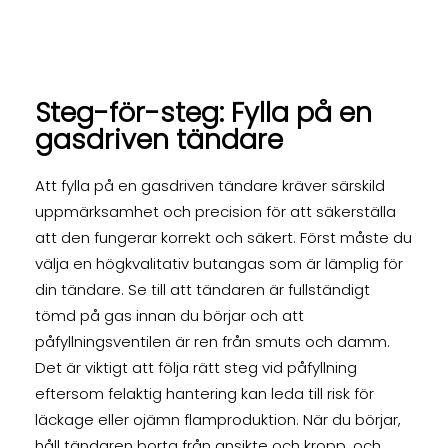
Steg-för-steg: Fylla på en
gasdriven tändare
Att fylla på en gasdriven tändare kräver särskild
uppmärksamhet och precision för att säkerställa
att den fungerar korrekt och säkert. Först måste du
välja en högkvalitativ butangas som är lämplig för
din tändare. Se till att tändaren är fullständigt
tömd på gas innan du börjar och att
påfyllningsventilen är ren från smuts och damm.
Det är viktigt att följa rätt steg vid påfyllning
eftersom felaktig hantering kan leda till risk för
läckage eller ojämn flamproduktion. När du börjar,
håll tändaren borta från ansikte och kropp, och