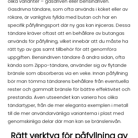
olika varianter – gasdriven eller bensindriven.
Gasdrivna tändare, som ofta används i köket eller av
rökare, är vanligtvis fyllda med butan och har en
specifik påfyllningsport där ny gas kan injiceras. Dessa
tändare kräver oftast att en behållare av butangas
används för påfyllning, vilket innebär att du måste ha
rätt typ av gas samt tillbehör för att genomföra
uppgiften. Bensindriven tändare å andra sidan, ofta
kända som Zippo-tändare, använder sig av flytande
bränsle som absorberas via en veke. Innan påfyllning
bör man tömma tändarens behållare från eventuella
rester och gammalt bränsle för bättre effektivitet och
prestanda. Även utseendet kan variera hos olika
tändartyper, från de mer eleganta exemplen i metall
till de mer användarvänliga varianterna i plast med
genomskinliga delar där man kan se bränslenivån.
Rätt verktyg för påfyllning av