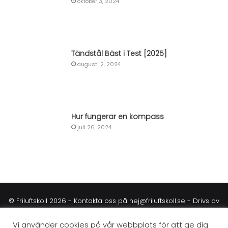
oktober 3, 2024
Tändstål Bäst i Test [2025]
augusti 2, 2024
Hur fungerar en kompass
juli 26, 2024
© Friluftskoll 2026 - Kontakta oss på
hej@friluftskoll.se
- Drivs av
Commensus
Vi använder cookies på vår webbplats för att ge dig