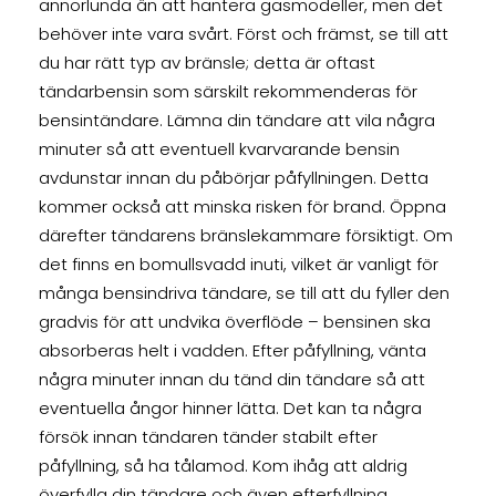
annorlunda än att hantera gasmodeller, men det
behöver inte vara svårt. Först och främst, se till att
du har rätt typ av bränsle; detta är oftast
tändarbensin som särskilt rekommenderas för
bensintändare. Lämna din tändare att vila några
minuter så att eventuell kvarvarande bensin
avdunstar innan du påbörjar påfyllningen. Detta
kommer också att minska risken för brand. Öppna
därefter tändarens bränslekammare försiktigt. Om
det finns en bomullsvadd inuti, vilket är vanligt för
många bensindriva tändare, se till att du fyller den
gradvis för att undvika överflöde – bensinen ska
absorberas helt i vadden. Efter påfyllning, vänta
några minuter innan du tänd din tändare så att
eventuella ångor hinner lätta. Det kan ta några
försök innan tändaren tänder stabilt efter
påfyllning, så ha tålamod. Kom ihåg att aldrig
överfylla din tändare och även efterfyllning,