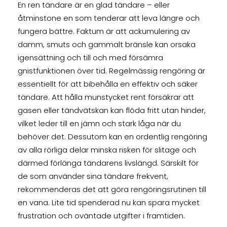
En ren tändare är en glad tändare – eller
åtminstone en som tenderar att leva längre och
fungera bättre. Faktum är att ackumulering av
damm, smuts och gammalt bränsle kan orsaka
igensättning och till och med försämra
gnistfunktionen över tid. Regelmässig rengöring är
essentiellt för att bibehålla en effektiv och säker
tändare. Att hålla munstycket rent försäkrar att
gasen eller tändvätskan kan flöda fritt utan hinder,
vilket leder till en jämn och stark låga när du
behöver det. Dessutom kan en ordentlig rengöring
av alla rörliga delar minska risken för slitage och
därmed förlänga tändarens livslängd. Särskilt för
de som använder sina tändare frekvent,
rekommenderas det att göra rengöringsrutinen till
en vana. Lite tid spenderad nu kan spara mycket
frustration och oväntade utgifter i framtiden.