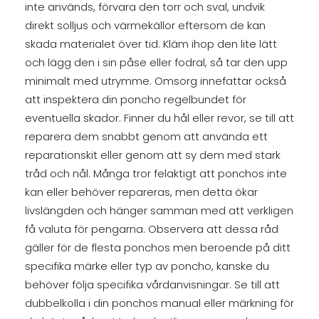
inte används, förvara den torr och sval, undvik
direkt solljus och värmekällor eftersom de kan
skada materialet över tid. Kläm ihop den lite lätt
och lägg den i sin påse eller fodral, så tar den upp
minimalt med utrymme. Omsorg innefattar också
att inspektera din poncho regelbundet för
eventuella skador. Finner du hål eller revor, se till att
reparera dem snabbt genom att använda ett
reparationskit eller genom att sy dem med stark
tråd och nål. Många tror felaktigt att ponchos inte
kan eller behöver repareras, men detta ökar
livslängden och hänger samman med att verkligen
få valuta för pengarna. Observera att dessa råd
gäller för de flesta ponchos men beroende på ditt
specifika märke eller typ av poncho, kanske du
behöver följa specifika vårdanvisningar. Se till att
dubbelkolla i din ponchos manual eller märkning för