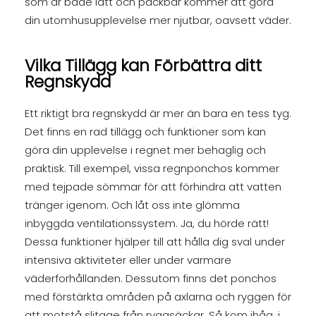
som är både lätt och packbar kommer att göra
din utomhusupplevelse mer njutbar, oavsett väder.
Vilka Tillägg kan Förbättra ditt
Regnskydd
Ett riktigt bra regnskydd är mer än bara en tess tyg.
Det finns en rad tillägg och funktioner som kan
göra din upplevelse i regnet mer behaglig och
praktisk. Till exempel, vissa regnponchos kommer
med tejpade sömmar för att förhindra att vatten
tränger igenom. Och låt oss inte glömma
inbyggda ventilationssystem. Ja, du hörde rätt!
Dessa funktioner hjälper till att hålla dig sval under
intensiva aktiviteter eller under varmare
väderforhållanden. Dessutom finns det ponchos
med förstärkta områden på axlarna och ryggen för
att motstå slitage från ryggsäckar. Så kom ihåg, i