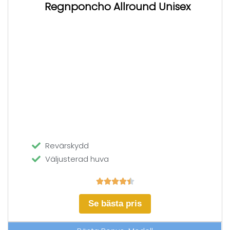
Regnponcho Allround Unisex
Revärskydd
Väljusterad huva





Se bästa pris