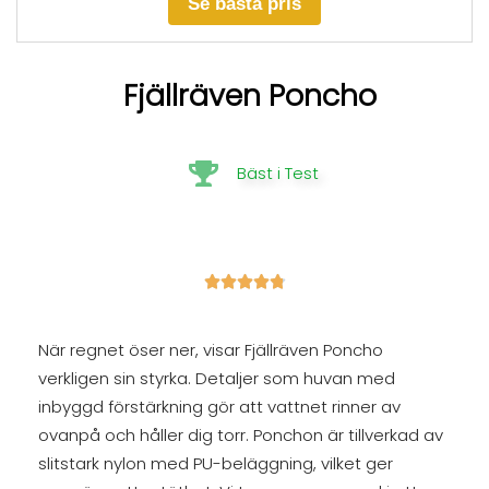
Se bästa pris
Fjällräven Poncho
Bäst i Test





När regnet öser ner, visar Fjällräven Poncho
verkligen sin styrka. Detaljer som huvan med
inbyggd förstärkning gör att vattnet rinner av
ovanpå och håller dig torr. Ponchon är tillverkad av
slitstark nylon med PU-beläggning, vilket ger