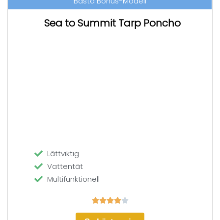
Bästa Bonus-Modell
Sea to Summit Tarp Poncho
Lättviktig
Vattentät
Multifunktionell




