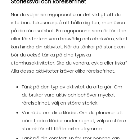
Storleksval och Rörelsefrihet
När du väljer en regnponcho är det viktigt att du
inte bara fokuserar på att hålla dig torr, men även
på din rörelsefrihet. En regnponcho som är för liten
eller för stor kan vara besvärlig och obekväm, vilket
kan hindra din aktivitet. När du tänker på storleken,
bör du också tänka på dina typiska
utomhusaktiviteter. Ska du vandra, cykla eller fiska?
Alla dessa aktiviteter kräver olika rörelsefrihet.
Tänk på den typ av aktivitet du ofta gör. Om
du brukar vara aktiv och behöver mycket
rörelsefrihet, välj en större storlek.
Var rädd om dina kläder. Om du planerar att
bära tjocka kläder under regnet, välj en större
storlek för att tillåta extra utrymme.
Tänk på din komfort. En för stor poncho kan