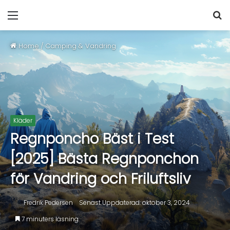
Home
/
Camping & Vandring
Kläder
Regnponcho Bäst i Test
[2025] Bästa Regnponchon
för Vandring och Friluftsliv
Fredrik Pedersen
Senast Uppdaterad: oktober 3, 2024
7 minuters läsning