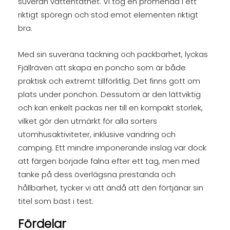
suverän vattentäthet. Vi tog en promenad i ett
riktigt spöregn och stod emot elementen riktigt
bra.
Med sin suveräna täckning och packbarhet, lyckas
Fjällräven att skapa en poncho som är både
praktisk och extremt tillförlitlig. Det finns gott om
plats under ponchon. Dessutom är den lättviktig
och kan enkelt packas ner till en kompakt storlek,
vilket gör den utmärkt för alla sorters
utomhusaktiviteter, inklusive vandring och
camping. Ett mindre imponerande inslag var dock
att färgen började falna efter ett tag, men med
tanke på dess överlägsna prestanda och
hållbarhet, tycker vi att ändå att den förtjänar sin
titel som bäst i test.
Fördelar