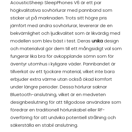
AcousticSheep SleepPhones V6 är ett par
högkvalitativa sovhörlurar med pannband som
sticker ut på marknaden. Trots sitt högre pris
jämfört med andra sovhörlurar, levererar de en
bekvämlighet och ljudkvalitet som är likvärdig med
modellen som blev bäst i test. Deras
unika
design
och materialval gör dem till ett mångsidigt val som
fungerar lika bra för avkopplande sömn som för
äventyr utomhus i kyligare väder. Pannbandet är
tillverkat av ett tjockare material, vilket inte bara
erbjuder extra värme utan också ökad komfort
under längre perioder. Dessa hörlurar saknar
Bluetooth-anslutning, vilket är en medveten
designbeslutning för att tillgodose användare som
föredrar en traditionell hörlurskabel eller RF-
överföring för att undvika potentiell strålning och
säkerställa en stabil anslutning.