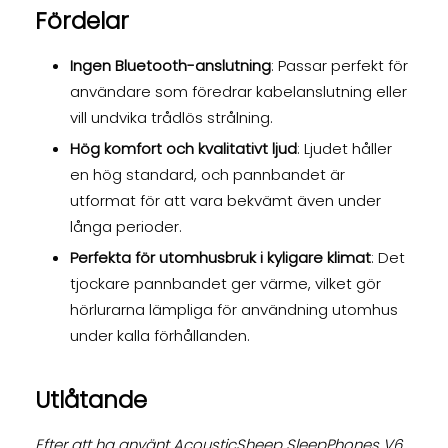
Fördelar
Ingen Bluetooth-anslutning
: Passar perfekt för
användare som föredrar kabelanslutning eller
vill undvika trådlös strålning.
Hög komfort och kvalitativt ljud
: Ljudet håller
en hög standard, och pannbandet är
utformat för att vara bekvämt även under
långa perioder.
Perfekta för utomhusbruk i kyligare klimat
: Det
tjockare pannbandet ger värme, vilket gör
hörlurarna lämpliga för användning utomhus
under kalla förhållanden.
Utlåtande
Efter att ha använt AcousticSheep SleepPhones V6