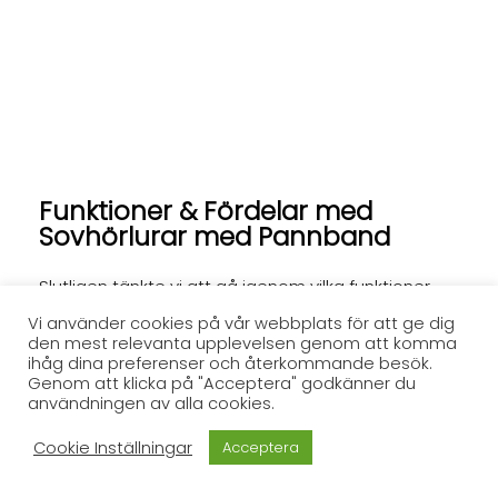
Funktioner & Fördelar med
Sovhörlurar med Pannband
Slutligen tänkte vi att gå igenom vilka funktioner
som oftast finns hos hörlurar med pannband, och
Vi använder cookies på vår webbplats för att ge dig
den mest relevanta upplevelsen genom att komma
också dess funktioner.
ihåg dina preferenser och återkommande besök.
Genom att klicka på "Acceptera" godkänner du
Funktioner som finns i Sovhörlurar med
användningen av alla cookies.
Pannband
Ljudreducering
: Pannband är ett bra sätt att
Cookie Inställningar
Acceptera
förhindra att dina hörlurar faller av. Du kan