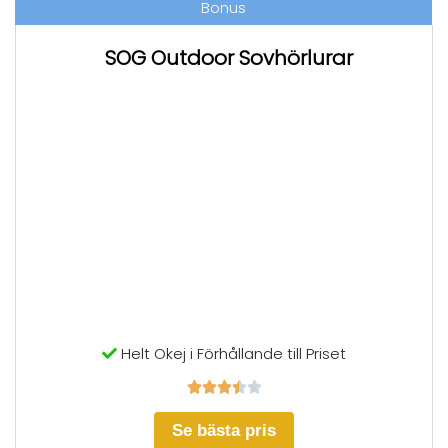
Bonus
SOG Outdoor Sovhörlurar
Helt Okej i Förhållande till Priset





Se bästa pris