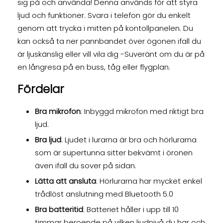
sig på och använda! Denna används för att styra
ljud och funktioner. Svara i telefon gör du enkelt
genom att trycka i mitten på kontollpanelen. Du
kan också ta ner pannbandet över ögonen ifall du
är ljuskänslig eller vill vila dig -Suveränt om du är på
en långresa på en buss, tåg eller flygplan.
Fördelar
Bra mikrofon
: Inbyggd mikrofon med riktigt bra
ljud.
Bra ljud
: Ljudet i lurarna är bra och hörlurarna
som är supertunna sitter bekvämt i öronen
även ifall du sover på sidan.
Lätta att ansluta
: Hörlurarna har mycket enkel
trådlöst anslutning med Bluetooth 5.0
Bra batteritid
: Batteriet håller i upp till 10
timmar beroende på vilken ljudnivå du har och