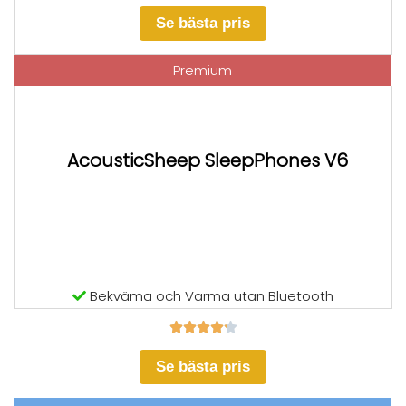
Se bästa pris
Premium
AcousticSheep SleepPhones V6
Bekväma och Varma utan Bluetooth





Se bästa pris