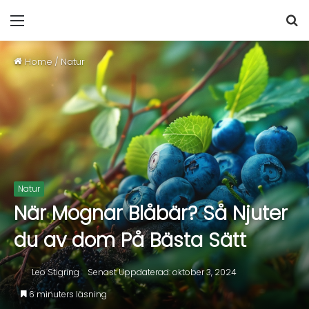
Home
/
Natur
Natur
När Mognar Blåbär? Så Njuter
du av dom På Bästa Sätt
Leo Stigring
Senast Uppdaterad: oktober 3, 2024
6 minuters läsning