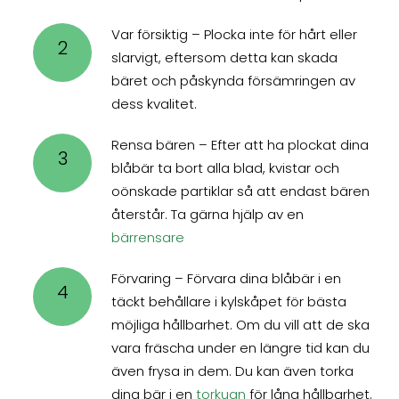
Var försiktig – Plocka inte för hårt eller
2
slarvigt, eftersom detta kan skada
bäret och påskynda försämringen av
dess kvalitet.
Rensa bären – Efter att ha plockat dina
3
blåbär ta bort alla blad, kvistar och
oönskade partiklar så att endast bären
återstår. Ta gärna hjälp av en
bärrensare
Förvaring – Förvara dina blåbär i en
4
täckt behållare i kylskåpet för bästa
möjliga hållbarhet. Om du vill att de ska
vara fräscha under en längre tid kan du
även frysa in dem. Du kan även torka
dina bär i en
torkugn
för lång hållbarhet.