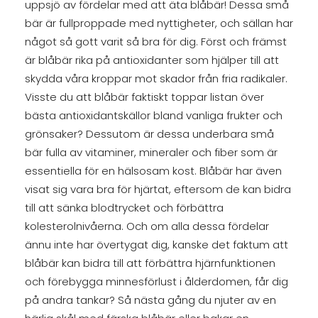
uppsjö av fördelar med att äta blåbär! Dessa små
bär är fullproppade med nyttigheter, och sällan har
något så gott varit så bra för dig. Först och främst
är blåbär rika på antioxidanter som hjälper till att
skydda våra kroppar mot skador från fria radikaler.
Visste du att blåbär faktiskt toppar listan över
bästa antioxidantskällor bland vanliga frukter och
grönsaker? Dessutom är dessa underbara små
bär fulla av vitaminer, mineraler och fiber som är
essentiella för en hälsosam kost. Blåbär har även
visat sig vara bra för hjärtat, eftersom de kan bidra
till att sänka blodtrycket och förbättra
kolesterolnivåerna. Och om alla dessa fördelar
ännu inte har övertygat dig, kanske det faktum att
blåbär kan bidra till att förbättra hjärnfunktionen
och förebygga minnesförlust i ålderdomen, får dig
på andra tankar? Så nästa gång du njuter av en