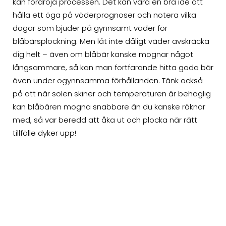
kan fördröja processen. Det kan vara en bra idé att
hålla ett öga på väderprognoser och notera vilka
dagar som bjuder på gynnsamt väder för
blåbärsplockning. Men låt inte dåligt väder avskräcka
dig helt – även om blåbär kanske mognar något
långsammare, så kan man fortfarande hitta goda bär
även under ogynnsamma förhållanden. Tänk också
på att när solen skiner och temperaturen är behaglig
kan blåbären mogna snabbare än du kanske räknar
med, så var beredd att åka ut och plocka när rätt
tillfälle dyker upp!