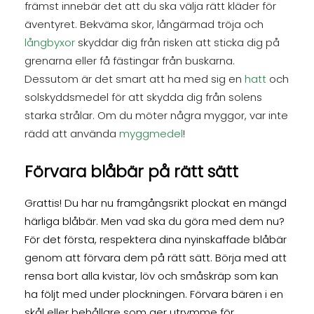
främst innebär det att du ska välja rätt kläder för
äventyret. Bekväma skor, långärmad tröja och
långbyxor
skyddar dig från risken att sticka dig på
grenarna eller få fästingar från buskarna.
Dessutom är det smart att ha med sig en
hatt
och
solskyddsmedel för att skydda dig från solens
starka strålar. Om du möter några myggor, var inte
rädd att använda
myggmedel
!
Förvara blåbär på rätt sätt
Grattis! Du har nu framgångsrikt plockat en mängd
härliga blåbär. Men vad ska du göra med dem nu?
För det första, respektera dina nyinskaffade blåbär
genom att förvara dem på rätt sätt. Börja med att
rensa bort alla kvistar, löv och småskräp som kan
ha följt med under plockningen. Förvara bären i en
skål eller behållare som ger utrymme för