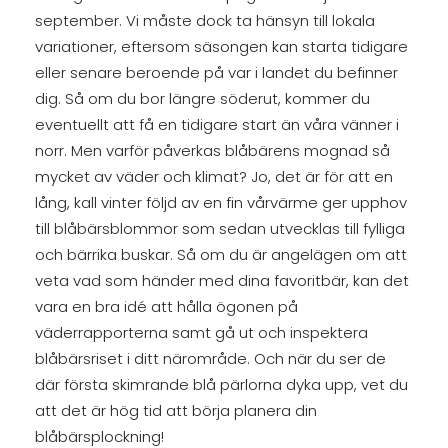
september. Vi måste dock ta hänsyn till lokala
variationer, eftersom säsongen kan starta tidigare
eller senare beroende på var i landet du befinner
dig. Så om du bor längre söderut, kommer du
eventuellt att få en tidigare start än våra vänner i
norr. Men varför påverkas blåbärens mognad så
mycket av väder och klimat? Jo, det är för att en
lång, kall vinter följd av en fin vårvärme ger upphov
till blåbärsblommor som sedan utvecklas till fylliga
och bärrika buskar. Så om du är angelägen om att
veta vad som händer med dina favoritbär, kan det
vara en bra idé att hålla ögonen på
väderrapporterna samt gå ut och inspektera
blåbärsriset i ditt närområde. Och när du ser de
där första skimrande blå pärlorna dyka upp, vet du
att det är hög tid att börja planera din
blåbärsplockning!