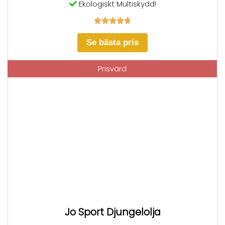
Ekologiskt Multiskydd!





Se bästa pris
Prisvärd
Jo Sport Djungelolja