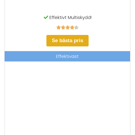
Effektivt Multiskydd!





Se bästa pris
Effektivast