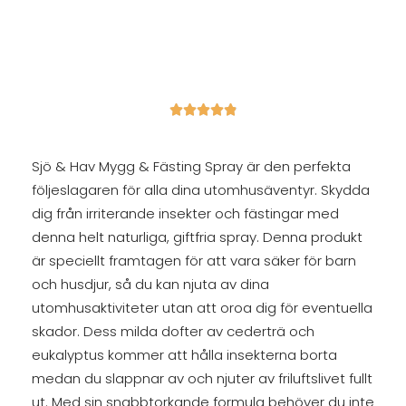





Sjö & Hav Mygg & Fästing Spray är den perfekta
följeslagaren för alla dina utomhusäventyr. Skydda
dig från irriterande insekter och fästingar med
denna helt naturliga, giftfria spray. Denna produkt
är speciellt framtagen för att vara säker för barn
och husdjur, så du kan njuta av dina
utomhusaktiviteter utan att oroa dig för eventuella
skador. Dess milda dofter av cederträ och
eukalyptus kommer att hålla insekterna borta
medan du slappnar av och njuter av friluftslivet fullt
ut. Med sin snabbtorkande formula behöver du inte