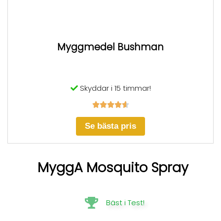
Myggmedel Bushman
Skyddar i 15 timmar!





Se bästa pris
MyggA Mosquito Spray
Bäst i Test!