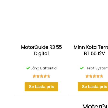
MotorGuide R3 55
Minn Kota Terr
Digital
BT 55 12V
Lång Batteritid
i-Pilot Syste










Se bästa pris
Se bästa pris
MotorGu