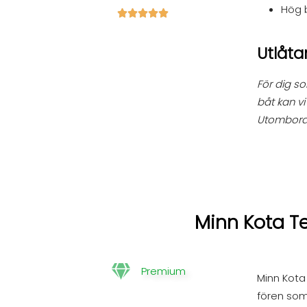
Hög b





Utlåt
För dig so
båt kan v
Utombord
Minn Kota Te
Premium
Minn Kota 
fören som 