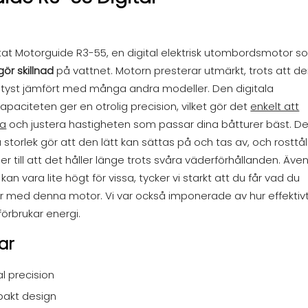
stat Motorguide R3-55, en digital elektrisk utombordsmotor 
gör skillnad
på vattnet. Motorn presterar utmärkt, trots att d
vt tyst jämfört med många andra modeller. Den digitala
apaciteten ger en otrolig precision, vilket gör det
enkelt att
ra
och justera hastigheten som passar dina båtturer bäst. D
storlek gör att den lätt kan sättas på och tas av, och rosttål
er till att det håller länge trots svåra väderförhållanden. Äve
kan vara lite högt för vissa, tycker vi starkt att du får vad du
ör med denna motor. Vi var också imponerade av hur effektiv
förbrukar energi.
ar
al precision
akt design