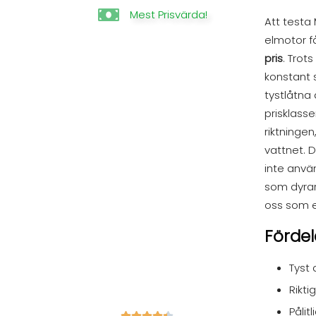
Mest Prisvärda!
Att testa
elmotor få
pris
. Trot
konstant s
tystlåtna 
prisklass
riktningen
vattnet. 
inte använ
som dyrar
oss som e
Fördel
Tyst d
Riktig
Pålit




