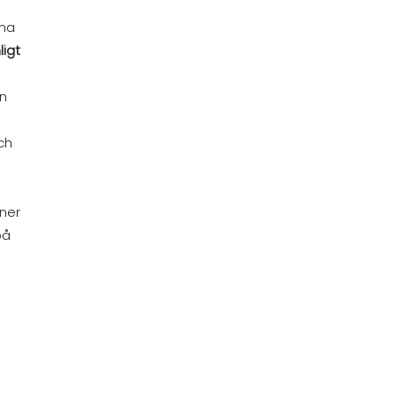
nna
ligt
en
ch
oner
på