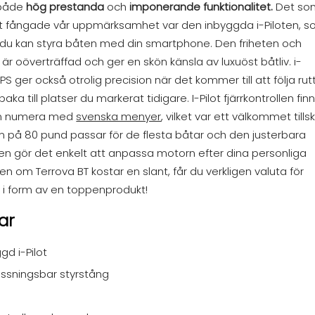
 både
hög prestanda
och
imponerande funktionalitet.
Det so
lt fångade vår uppmärksamhet var den inbyggda i-Piloten, 
att du kan styra båten med din smartphone. Den friheten och
 är oöverträffad och ger en skön känsla av luxuöst båtliv. i-
PS ger också otrolig precision när det kommer till att följa rut
lbaka till platser du markerat tidigare. I-Pilot fjärrkontrollen fin
m numera med
svenska menyer
, vilket var ett välkommet tillsk
en på 80 pund passar för de flesta båtar och den justerbara
en gör det enkelt att anpassa motorn efter dina personliga
n om Terrova BT kostar en slant, får du verkligen valuta för
i form av en toppenprodukt!
ar
gd i-Pilot
ssningsbar styrstång