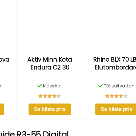
ova
Aktiv Minn Kota
Rhino BLX 70 L
Endura C2 30
Elutombordar
m
Klassiker
Tål saltvatten










Se bästa pris
Se bästa pris
ide R3-55 Digital