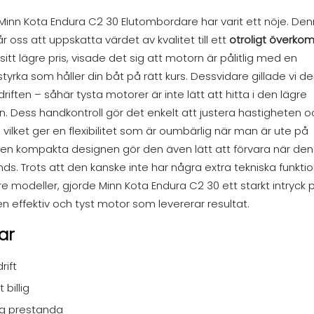
 Minn Kota Endura C2 30 Elutombordare har varit ett nöje. De
r oss att uppskatta värdet av kvalitet till ett
otroligt överkom
s sitt lägre pris, visade det sig att motorn är pålitlig med en
tyrka som håller din båt på rätt kurs. Dessvidare gillade vi d
driften – såhär tysta motorer är inte lätt att hitta i den lägre
en. Dess handkontroll gör det enkelt att justera hastigheten o
, vilket ger en flexibilitet som är oumbärlig när man är ute på
Den kompakta designen gör den även lätt att förvara när den
ds. Trots att den kanske inte har några extra tekniska funkti
e modeller, gjorde Minn Kota Endura C2 30 ett starkt intryck 
n effektiv och tyst motor som levererar resultat.
ar
rift
t billig
lig prestanda