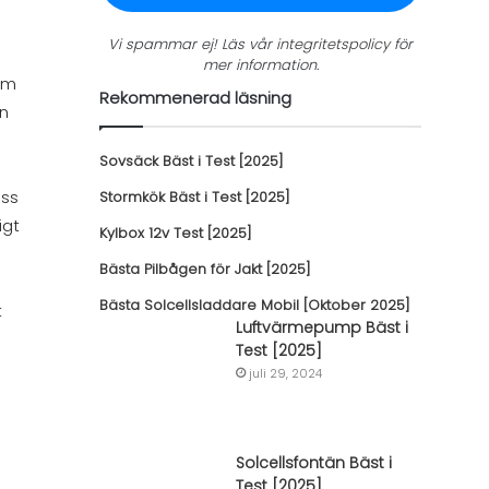
Vi spammar ej! Läs vår
integritetspolicy
för
mer information.
som
Rekommenerad läsning
en
Sovsäck Bäst i Test [2025]
ess
Stormkök Bäst i Test [2025]
igt
Kylbox 12v Test [2025]
n
Bästa Pilbågen för Jakt [2025]
Bästa Solcellsladdare Mobil [Oktober 2025]
t
Luftvärmepump Bäst i
Test [2025]
juli 29, 2024
Solcellsfontän Bäst i
Test [2025]