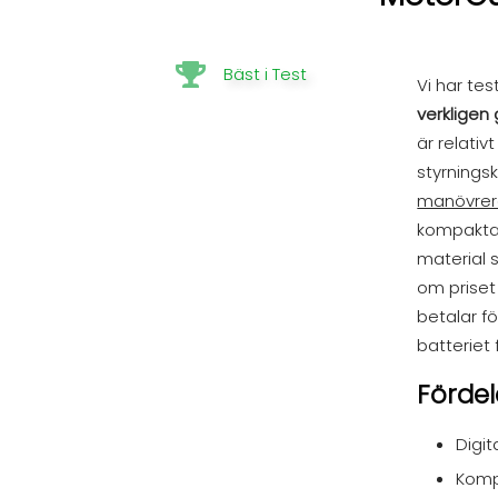
Bäst i Test
Vi har te
verkligen 
är relati
styrningsk
manövre
kompakta 
material s
om priset 
betalar f
batteriet 
Fördel
Digit
Komp