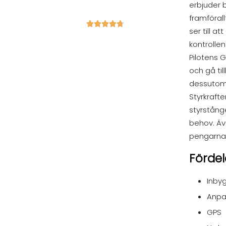
erbjuder
framföral





ser till 
kontrollen
Pilotens G
och gå til
dessuto
Styrkraft
styrstång
behov. Äve
pengarna 
Fördel
Inbyg
Anpa
GPS