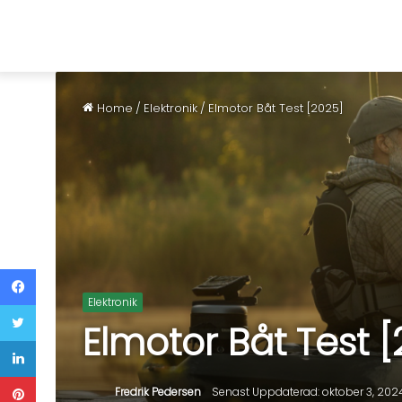
Home
/
Elektronik
/
Elmotor Båt Test [2025]
Elektronik
Elmotor Båt Test 
Fredrik Pedersen
Senast Uppdaterad: oktober 3, 202