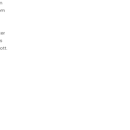
m
som
ter
ns
ott.