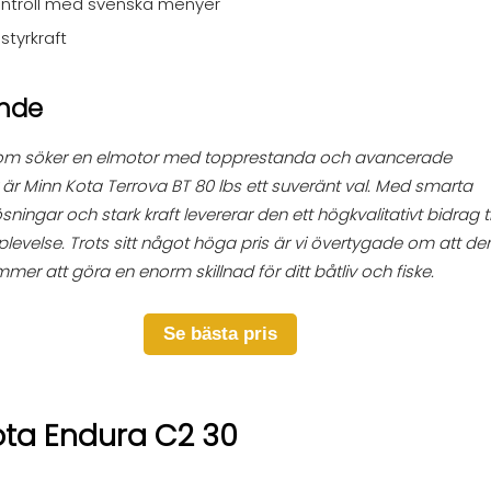
ontroll med svenska menyer
 styrkraft
ande
som söker en elmotor med topprestanda och avancerade
 är Minn Kota Terrova BT 80 lbs ett suveränt val. Med smarta
ösningar och stark kraft levererar den ett högkvalitativt bidrag ti
levelse. Trots sitt något höga pris är vi övertygade om att d
er att göra en enorm skillnad för ditt båtliv och fiske.
Se bästa pris
ota Endura C2 30