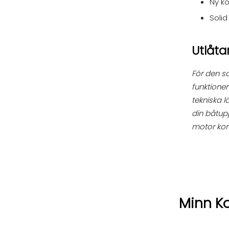
Ny k
Solid
Utlåt
För den 
funktioner
tekniska l
din båtupp
motor komm
Minn K