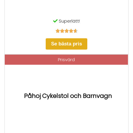
Superlätt!





Se bästa pris
Prisvärd
Påhoj Cykelstol och Barnvagn