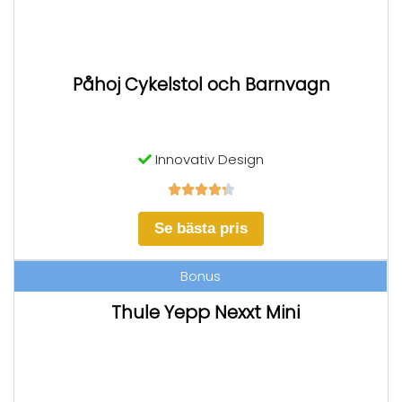
Påhoj Cykelstol och Barnvagn
Innovativ Design





Se bästa pris
Bonus
Thule Yepp Nexxt Mini