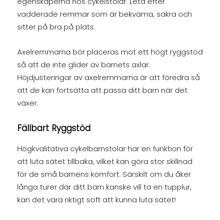
egenskaperna hos cykelstolar. Leta efter
vadderade remmar som är bekväma, säkra och
sitter på bra på plats.
Axelremmarna bör placeras mot ett högt ryggstöd
så att de inte glider av barnets axlar.
Höjdjusteringar av axelremmarna är att föredra så
att de kan fortsätta att passa ditt barn när det
växer.
Fällbart Ryggstöd
Högkvalitativa cykelbarnstolar har en funktion för
att luta sätet tillbaka, vilket kan göra stor skillnad
för de små barnens komfort. Särskilt om du åker
långa turer där ditt barn kanske vill ta en tupplur,
kan det vara riktigt soft att kunna luta sätet!