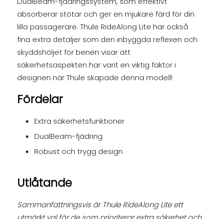
DualBeam-fjädringssystem, som effektivt
absorberar stötar och ger en mjukare färd för din
lilla passagerare. Thule RideAlong Lite har också
fina extra detaljer som den inbyggda reflexen och
skyddshöljet för benen visar att
säkerhetsaspekten har varit en viktig faktor i
designen när Thule skapade denna modell!
Fördelar
Extra säkerhetsfunktioner
DualBeam-fjädring
Robust och trygg design
Utlåtande
Sammanfattningsvis är Thule RideAlong Lite ett
utmärkt val för de som prioriterar extra säkerhet och