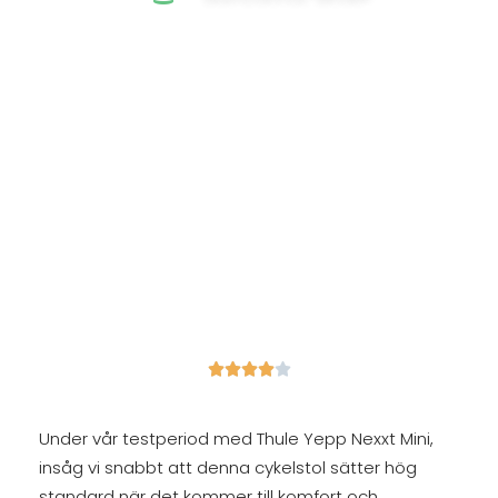





Under vår testperiod med Thule Yepp Nexxt Mini,
insåg vi snabbt att denna cykelstol sätter hög
standard när det kommer till komfort och