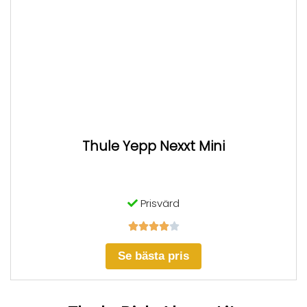
Thule Yepp Nexxt Mini
Prisvärd





Se bästa pris