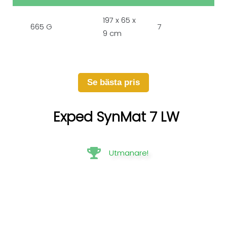
197 x 65 x
665 G
7
9 cm
Se bästa pris
Exped SynMat 7 LW
Utmanare!