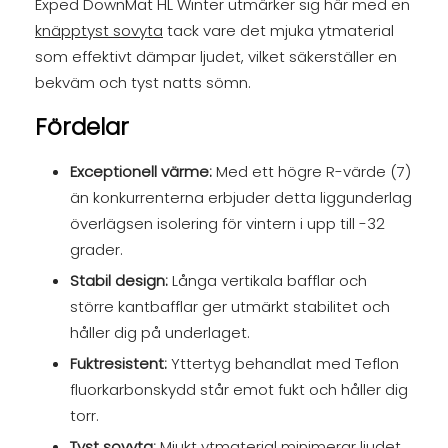
Exped DownMat HL Winter utmärker sig här med en
knäpptyst sovyta
tack vare det mjuka ytmaterial
som effektivt dämpar ljudet, vilket säkerställer en
bekväm och tyst natts sömn.
Fördelar
Exceptionell värme:
Med ett högre R-värde (7)
än konkurrenterna erbjuder detta liggunderlag
överlägsen isolering för vintern i upp till -32
grader.
Stabil design:
Långa vertikala bafflar och
större kantbafflar ger utmärkt stabilitet och
håller dig på underlaget.
Fuktresistent:
Yttertyg behandlat med Teflon
fluorkarbonskydd står emot fukt och håller dig
torr.
Tyst sovyta:
Mjukt ytmaterial minimerar ljudet