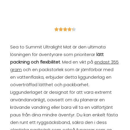





Sea to Summit Ultralight Mat är den ultimata
lösningen för äventyrare som prioriterar
lätt
packning och flexibilitet
. Med en vikt på
endast 355
gram
och en packstorlek som är jämförbar med
en vattenflaska, erbjuder detta liggunderlag en
oöverträffad lätthet och packbarhet.
Liggunderlaget är designat för att vara extremt
användarvänligt, oavsett om du planerar en
krävande vandring eller bara vill ta en välförtjänt
paus från dina mindre äventyr. Du kan enkelt fästa
den runt ett ryggsäcksband, säkra den i dess
elastiska packsäck som också fungerar som en