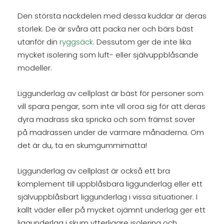
Den största nackdelen med dessa kuddar är deras
storlek. De är svåra att packa ner och bärs bäst
utanför din
ryggsäck
. Dessutom ger de inte lika
mycket isolering som luft- eller självuppblåsande
modeller.
Liggunderlag av cellplast är bäst för personer som
vill spara pengar, som inte vill oroa sig för att deras
dyra madrass ska spricka och som främst sover
på madrassen under de varmare månaderna. Om
det är du, ta en skumgummimatta!
Liggunderlag av cellplast är också ett bra
komplement till uppblåsbara liggunderlag eller ett
självuppblåsbart liggunderlag i vissa situationer. I
kallt väder eller på mycket ojämnt underlag ger ett
liggunderlag i skum ytterligare isolering och