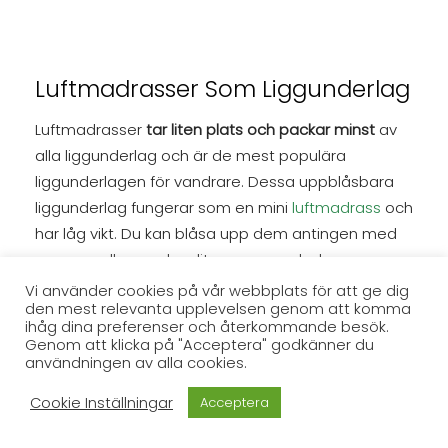
Luftmadrasser Som Liggunderlag
Luftmadrasser
tar liten plats och packar minst
av
alla liggunderlag och är de mest populära
liggunderlagen för vandrare. Dessa uppblåsbara
liggunderlag fungerar som en mini
luftmadrass
och
har låg vikt. Du kan blåsa upp dem antingen med
munnen eller med en liten pump och deras
isolerade kammare håller dig bekväm och varm.
Vi använder cookies på vår webbplats för att ge dig
den mest relevanta upplevelsen genom att komma
Luftmadrasser är det bästa valet för alla som vill
ihåg dina preferenser och återkommande besök.
ha mest komfort och värme utan att ta mycket
Genom att klicka på "Acceptera" godkänner du
plats i packningen.
användningen av alla cookies.
Cookie Inställningar
Acceptera
Nackdelen är att luftmadrasser är mindre hållbara,
de är känsliga för punktering, antingen från vassa