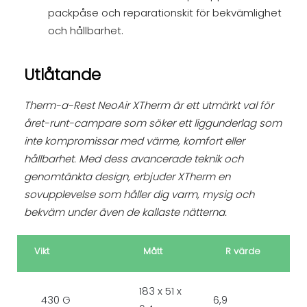
packpåse och reparationskit för bekvämlighet
och hållbarhet.
Utlåtande
Therm-a-Rest NeoAir XTherm är ett utmärkt val för
året-runt-campare som söker ett liggunderlag som
inte kompromissar med värme, komfort eller
hållbarhet. Med dess avancerade teknik och
genomtänkta design, erbjuder XTherm en
sovupplevelse som håller dig varm, mysig och
bekväm under även de kallaste nätterna.
Vikt
Mått
R värde
183 x 51 x
430 G
6,9