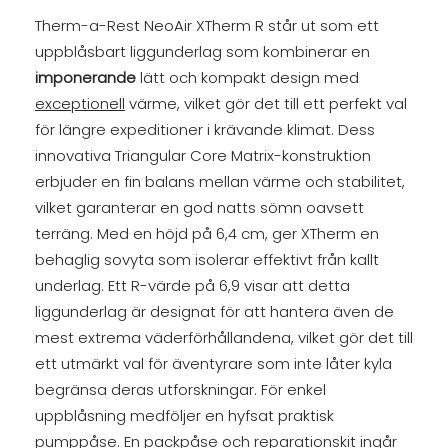
Therm-a-Rest NeoAir XTherm R står ut som ett
uppblåsbart liggunderlag som kombinerar en
imponerande
lätt och kompakt design med
exceptionell
värme, vilket gör det till ett perfekt val
för längre expeditioner i krävande klimat. Dess
innovativa Triangular Core Matrix-konstruktion
erbjuder en fin balans mellan värme och stabilitet,
vilket garanterar en god natts sömn oavsett
terräng. Med en höjd på 6,4 cm, ger XTherm en
behaglig sovyta som isolerar effektivt från kallt
underlag. Ett R-värde på 6,9 visar att detta
liggunderlag är designat för att hantera även de
mest extrema väderförhållandena, vilket gör det till
ett utmärkt val för äventyrare som inte låter kyla
begränsa deras utforskningar. För enkel
uppblåsning medföljer en hyfsat praktisk
pumppåse. En packpåse och reparationskit ingår