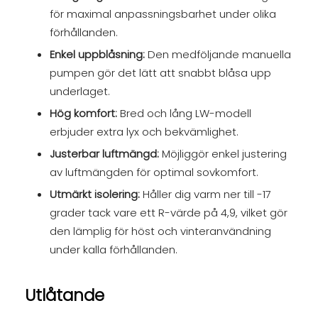
för maximal anpassningsbarhet under olika
förhållanden.
Enkel uppblåsning:
Den medföljande manuella
pumpen gör det lätt att snabbt blåsa upp
underlaget.
Hög komfort:
Bred och lång LW-modell
erbjuder extra lyx och bekvämlighet.
Justerbar luftmängd:
Möjliggör enkel justering
av luftmängden för optimal sovkomfort.
Utmärkt isolering:
Håller dig varm ner till -17
grader tack vare ett R-värde på 4,9, vilket gör
den lämplig för höst och vinteranvändning
under kalla förhållanden.
Utlåtande