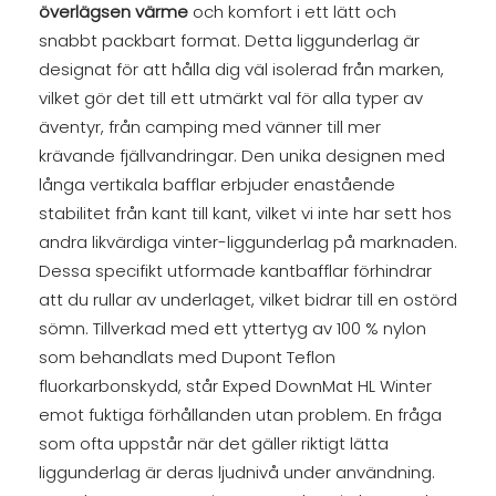
överlägsen värme
och komfort i ett lätt och
snabbt packbart format. Detta liggunderlag är
designat för att hålla dig väl isolerad från marken,
vilket gör det till ett utmärkt val för alla typer av
äventyr, från camping med vänner till mer
krävande fjällvandringar. Den unika designen med
långa vertikala bafflar erbjuder enastående
stabilitet från kant till kant, vilket vi inte har sett hos
andra likvärdiga vinter-liggunderlag på marknaden.
Dessa specifikt utformade kantbafflar förhindrar
att du rullar av underlaget, vilket bidrar till en ostörd
sömn. Tillverkad med ett yttertyg av 100 % nylon
som behandlats med Dupont Teflon
fluorkarbonskydd, står Exped DownMat HL Winter
emot fuktiga förhållanden utan problem. En fråga
som ofta uppstår när det gäller riktigt lätta
liggunderlag är deras ljudnivå under användning.