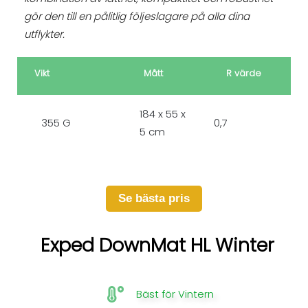
gör den till en pålitlig följeslagare på alla dina
utflykter.
Vikt
Mått
R värde
184 x 55 x
355 G
0,7
5 cm
Se bästa pris
Exped DownMat HL Winter
Bäst för Vintern