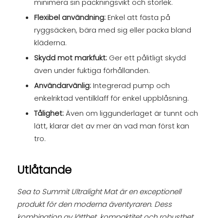
minimera sin packningsvikt och storlek.
Flexibel användning:
Enkel att fästa på
ryggsäcken, bära med sig eller packa bland
kläderna.
Skydd mot markfukt:
Ger ett pålitligt skydd
även under fuktiga förhållanden.
Användarvänlig:
Integrerad pump och
enkelriktad ventilklaff för enkel uppblåsning.
Tålighet:
Även om liggunderlaget är tunnt och
lätt, klarar det av mer än vad man först kan
tro.
Utlåtande
Sea to Summit Ultralight Mat är en exceptionell
produkt för den moderna äventyraren. Dess
kombination av lätthet, kompaktitet och robusthet