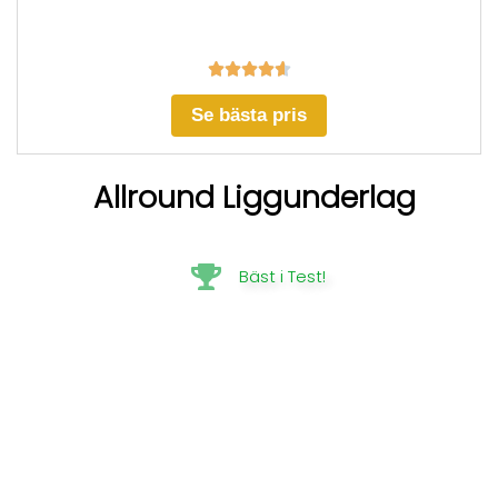





Se bästa pris
Allround Liggunderlag
Bäst i Test!