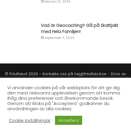
februari 12, 2024
Vad är Geocaching? Gå på Skattjakt
med Hela Familjen!
september 3, 2024
© Friluftskoll 2026 - Kontakta oss på
hej@friluftskoll.se
- Drivs av
Commensus
Vi använder cookies på vår webbplats för att ge dig
Om Friluftskoll
Kontakta Oss
Annonsera
Integritetspolicy
den mest relevanta upplevelsen genom att komma
ihåg dina preferenser och återkommande besök.
Användarvillkor
Redaktionella Riktlinjer
Genom att klicka på "Acceptera" godkänner du
användningen av alla cookies.
Test & Granskningsprocess
Cookie Inställningar
Acceptera