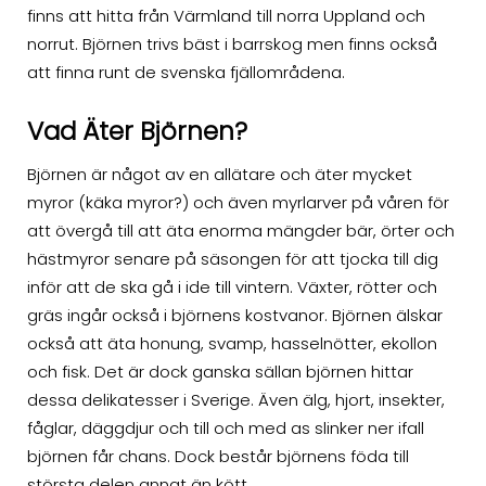
finns att hitta från Värmland till norra Uppland och
norrut. Björnen trivs bäst i barrskog men finns också
att finna runt de svenska fjällområdena.
Vad Äter Björnen?
Björnen är något av en allätare och äter mycket
myror (käka myror?) och även myrlarver på våren för
att övergå till att äta enorma mängder bär, örter och
hästmyror senare på säsongen för att tjocka till dig
inför att de ska gå i ide till vintern. Växter, rötter och
gräs ingår också i björnens kostvanor. Björnen älskar
också att äta honung, svamp, hasselnötter, ekollon
och fisk. Det är dock ganska sällan björnen hittar
dessa delikatesser i Sverige. Även älg, hjort, insekter,
fåglar, däggdjur och till och med as slinker ner ifall
björnen får chans. Dock består björnens föda till
största delen annat än kött.