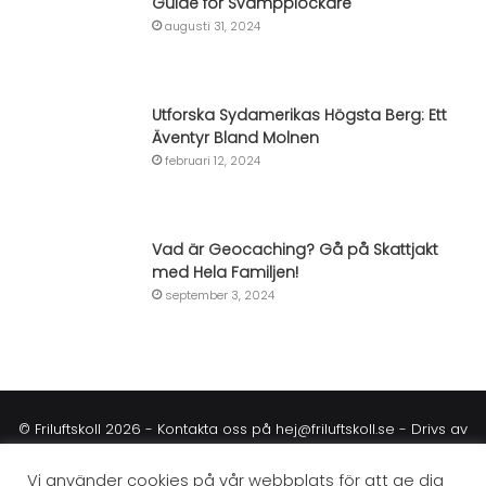
Guide för Svampplockare
augusti 31, 2024
Utforska Sydamerikas Högsta Berg: Ett
Äventyr Bland Molnen
februari 12, 2024
Vad är Geocaching? Gå på Skattjakt
med Hela Familjen!
september 3, 2024
© Friluftskoll 2026 - Kontakta oss på
hej@friluftskoll.se
- Drivs av
Commensus
Vi använder cookies på vår webbplats för att ge dig